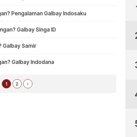
an? Pengalaman Galbay Indosaku
ngan? Galbay Singa ID
 Galbay Samir
an? Galbay Indodana
1
2